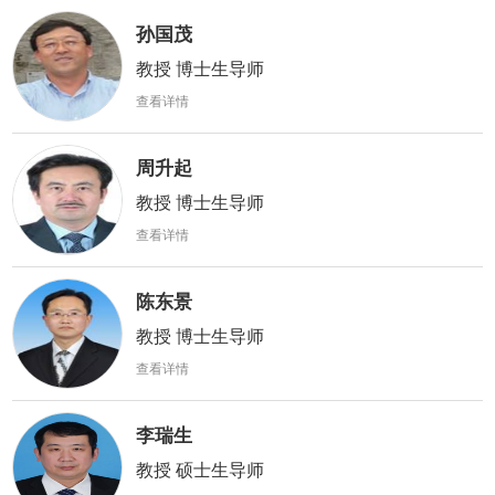
孙国茂
教授 博士生导师
查看详情
周升起
教授 博士生导师
查看详情
陈东景
教授 博士生导师
查看详情
李瑞生
教授 硕士生导师