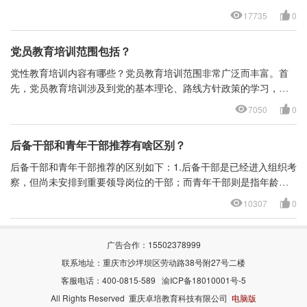
和国家重要的培养干部的机构，拥有雄厚的历史和丰富的教学资
17735
0
源。中国共产党中央党校是培养党的干部的重要学府，其教学内容
涵盖了党的理论、组织和党的建设等方面的知识。中央党校研究生
党员教育培训范围包括？
院则是针对高级干部提供更高层次的学习和培训机会，培养更高水
平的领导人才。国家行政学院致力于培养公务员和行政管理人才，
党性教育培训内容有哪些？党员教育培训范围非常广泛而丰富。首
培养具备优秀专业能力和良好素质的领导干部。国家公安大学则是
先，党员教育培训涉及到党的基本理论、路线方针政策的学习，包
培养公安干部和警察人才的专门学府，致力于提高公安部门的管理
括马克思主义、毛泽东思想、邓小平理论、三个代表重要思想、科
7050
0
水平和执法能力。国家国防大学则是培养军队干部的重要学府，致
学发展观等。这些理论是党员担任领导职务、参与党务工作的基本
力于培养出具备军事战略素养和领导能力的高级军事人才。这五所
素养和素质的重要指导。其次，党员教育培训还包括党的各项政策
学院在培养和提升干部队伍方面发挥着重要的作用，为中国的发展
后备干部和青年干部推荐有啥区别？
法规的学习，如党章、党纪、党规等规范党员行为的制度文件，以
和建设做出了突出贡献。
及党中央有关方针政策、决策部署等。这些政策法规是党员在实际
后备干部和青年干部推荐的区别如下：1.后备干部是已经进入组织考
工作中必须遵守和执行的准则和规范。此外，党员教育培训还涉及
察，但尚未安排到重要领导岗位的干部；而青年干部则是指年龄在3
到社会主义核心价值观的学习，包括爱国主义、集体主义、社会主
5岁以下，有潜力但还未完全崭露头角的干部。2.在推荐过程中，一
10307
0
义道德、科学发展观等。这些价值观是中国特色社会主义事业的精
般要求后备干部在原岗位表现出色，能够胜任更高层次的领导工
神支柱和社会主义核心价值体系的重要组成部分。最后，党员教育
作；而青年干部则更注重潜力而非经验，更注重个人素质而非工作
培训还涉及到实践教育和素质教育，包括党员参与社会实践、社会
表现。总的来说，后备干部推荐更注重实际工作表现，而青年干部
广告合作：15502378999
服务等活动，提升党员的综合素质和能力。党员教育培训的目的是
推荐更注重个人潜力和素质。
联系地址：重庆市沙坪坝区劳动路38号附27号二楼
锻造忠诚干净担当的共产党人，培养高尚的思想道德情操和良好的
客服电话：400-0815-589
渝ICP备18010001号-5
党性修养。通过这些教育培训，党员可以更好地履行自己的党员责
任和使命，为实现中华民族伟大复兴的中国梦奋斗。
All Rights Reserved 重庆卓培教育科技有限公司
电脑版